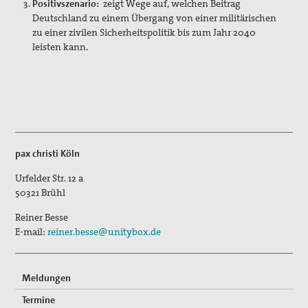
Positivszenario:
zeigt Wege auf, welchen Beitrag
Berlin-Reise 2022
Deutschland zu einem Übergang von einer militärischen
zu einer zivilen Sicherheitspolitik bis zum Jahr 2040
40 Jahre pax christi Brühl - weitermachen
leisten kann.
pax christi Brühl erhält Anton-Roesen-Sonderpreis
Gedenken an Bombenangriff Brühl 28.12.1944
Erinnerung an die Reichspogromnacht 1938
pax christi Köln
Thesenanschlag in Brühl
Urfelder Str. 12 a
Lesungen zum internationalen Holocaustgedenktag
50321
Brühl
Misereor-Fastenaktion
Reiner Besse
E-mail:
reiner.besse@unitybox.de
pax christi-Gruppe Düsseldorf
Düsseldorfer Friedenspreis 2015 an Mosaik e.V.
Meldungen
pax christi-Gruppe Erftstadt
Termine