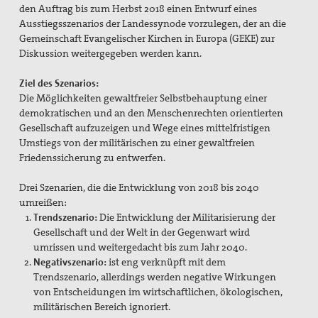
den Auftrag bis zum Herbst 2018 einen Entwurf eines
Ausstiegsszenarios der Landessynode vorzulegen, der an die
Bischofswort "Gerechter Friede"
Gemeinschaft Evangelischer Kirchen in Europa (GEKE) zur
Diskussion weitergegeben werden kann.
Schritte zum Frieden
Ziel des Szenarios:
pax christi-Gruppe Bonn
Die Möglichkeiten gewaltfreier Selbstbehauptung einer
demokratischen und an den Menschenrechten orientierten
Gedenken zum 80. Jahrestag des Überfalls auf die
Gesellschaft aufzuzeigen und Wege eines mittelfristigen
Sowjetunion
Umstiegs von der militärischen zu einer gewaltfreien
Aktionen für Flüchtlinge und gegen Rassismus
Friedenssicherung zu entwerfen.
„Unter 18 nie!“
Drei Szenarien, die die Entwicklung von 2018 bis 2040
umreißen:
Abschaffung von Atomwaffen
Trendszenario:
Die Entwicklung der Militarisierung der
Gesellschaft und der Welt in der Gegenwart wird
Denkmal für den unbekannten Deserteur
umrissen und weitergedacht bis zum Jahr 2040.
Negativszenario:
ist eng verknüpft mit dem
Antimilitarismus
Trendszenario, allerdings werden negative Wirkungen
von Entscheidungen im wirtschaftlichen, ökologischen,
pax christi-Gruppe Brühl
militärischen Bereich ignoriert.