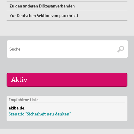
Zu den anderen Diözesanverbänden
Nueva Esperanza - Medellín/Kolumbien
Zur Deutschen Sektion von pax christi
Fest des Ölzweigs
pax christi-Gruppe Köln
Nein zu Bundeswehreinsatz in Syrien
Weltfriedenstagsgottesdienst 2018
Mahnwache gegen Atomwaffen
Suche
Empfohlene Links
16. Sep 2026
ekiba.de:
Menschen der Gewaltfreiheit -
Szenario "Sicherheit neu denken"
17. Jan 2026
Friedensgebet in Brühl