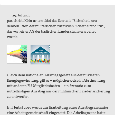
Putevi mira (Friedenswege)
Andreas-Schillo-Fond
29. Jul 2018
pax christi Köln unterstützt das Szenario "Sicherheit neu
Nueva Esperanza
denken - von der militärischen zur zivilen Sicherheitspolitik",
das von einer AG der badischen Landeskirche erarbeitet
newsletter
wurde.
Aufschrei Waffenhandel
2012 - Protestaktionen in Bonn und Düsseldorf
2013 - Aktion der Brühler Gruppe zum
Bundestagswahlkampf
Gleich dem nationalen Ausstiegsgesetz aus der nuklearen
Energiegewinnung, gilt es – möglicherweise in Abstimmung
2017 - Waffeln statt Waffen in Brühl
mit anderen EU-Mitgliedsstaaten – ein Szenario zum
mittelfristigen Ausstieg aus der militärischen Friedenssicherung
Runder Tisch Frieden
zu entwerfen.
Selig die Frieden stiften - Handreichung Frieden
Im Herbst 2015 wurde zur Erarbeitung eines Ausstiegsszenarios
eine Arbeitsgemeinschaft eingesetzt. Die Arbeitsgruppe hatte
Visionen für Kölner Kirche