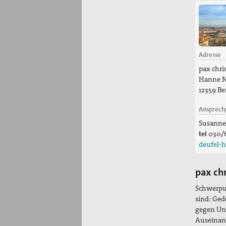
Adresse
pax chris
Hanne N
12359 Be
Ansprech
Susanne
tel
030/
deufel-
pax chr
Schwerpun
sind: Ge
gegen Unr
Auseinand