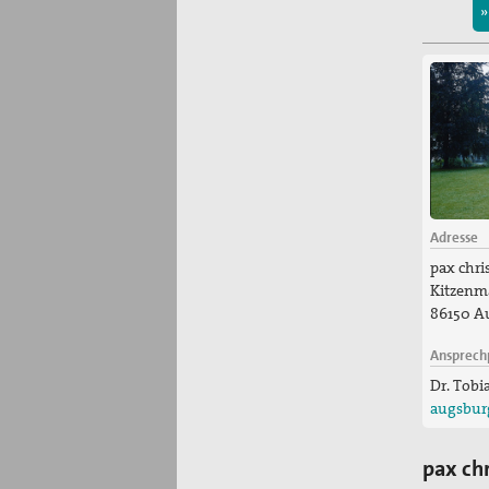
»
Adresse
pax chri
Kitzenm
86150 A
Ansprech
Dr. Tobi
augsbur
pax ch