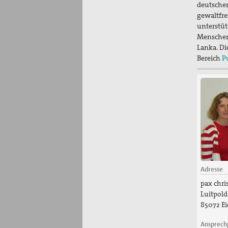
deutscher
gewaltfre
unterstüt
Menschen
Lanka. Di
Bereich
P
Adresse
pax chris
Luitpolds
85072 Ei
Ansprech