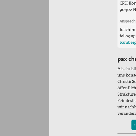
CPH Köni
90402 N
Ansprech
Joachim
tel
09131
bamberg
pax ch
Als chris
uns kons
Christi: 
öffentlic
Strukture
Feindesli
wir nachh
veränder
»