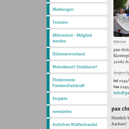
pax
christi
Meldungen
Termine
Mitmachen - Mitglied
werden
Adresse
pax chri
Diözesanvorstand
Klosterpl
52062 A
Wehrdienst? Zivildienst?
Ansprech
Förderverein
tel
0241/
FriedensFachkraft
fax
0241
info@pa
Projekte
Barrancabermeja
Putevi mira
(Friedenswege)
pax ch
Andreas-Schillo-Fond
Nueva Esperanza
newsletter
Herzlich
Aachen!
Aufschrei Waffenhandel
2012 - Protestaktionen in