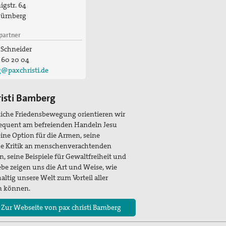
gstr. 64
ürnberg
partner
 Schneider
 60 20 04
@paxchristi.de
risti Bamberg
tliche Friedensbewegung orientieren wir
equent am befreienden Handeln Jesu
Seine Option für die Armen, seine
he Kritik an menschenverachtenden
n, seine Beispiele für Gewaltfreiheit und
ebe zeigen uns die Art und Weise, wie
altig unsere Welt zum Vorteil aller
n können.
 Zur Webseite von pax christi Bamberg