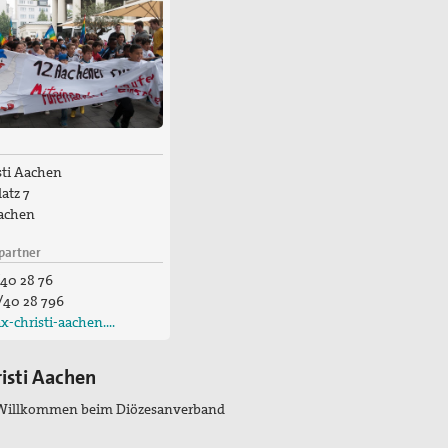
sti Aachen
atz 7
achen
partner
40 28 76
/40 28 796
x-christi-aachen.…
risti Aachen
 Willkommen beim Diözesanverband