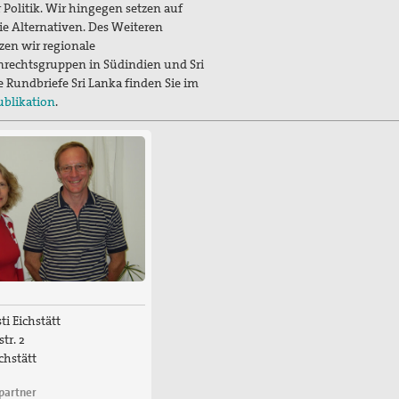
 Politik. Wir hingegen setzen auf
ie Alternativen.
Des Weiteren
zen wir regionale
rechtsgruppen in Südindien und Sri
e Rundbriefe Sri Lanka finden Sie im
ublikation
.
ti Eichstätt
tr. 2
chstätt
partner