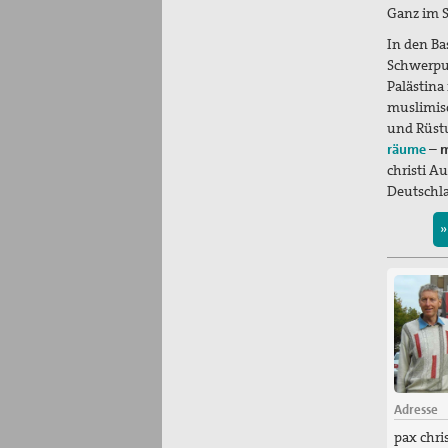
Ganz im S
In den Ba
Schwerpun
Palästina
muslimisc
und Rüstu
räume
– m
christi Au
Deutschl
»
Adresse
pax chri