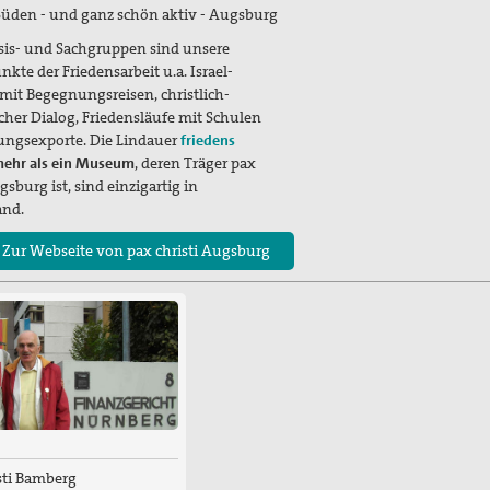
üden - und ganz schön aktiv - Augsburg
sis- und Sachgruppen sind unsere
kte der Friedensarbeit u.a. Israel-
 mit Begegnungsreisen, christlich-
her Dialog, Friedensläufe mit Schulen
ngsexporte. Die Lindauer
friedens
ehr als ein Museum
, deren Träger pax
gsburg ist, sind einzigartig in
and.
 Zur Webseite von pax christi Augsburg
sti Bamberg