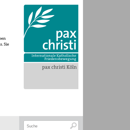
ppen
s. Sie
pax christi Köln