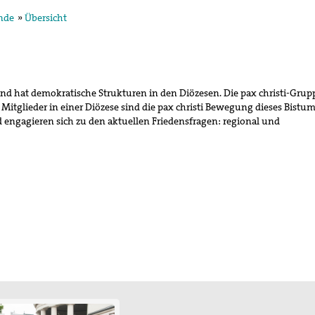
nde
»
Übersicht
egung in der
 und hat demokratische Strukturen in den Diözesen.
Die pax christi-Gru
ktion und arbeitet in
 Mitglieder in einer Diözese sind die pax christi Bewegung dieses Bistum
ischen Konzils.
engagieren sich zu den aktuellen Friedensfragen: regional und
lied des weltweiten
de des II. Weltkrieges,
en
hnung die Hand