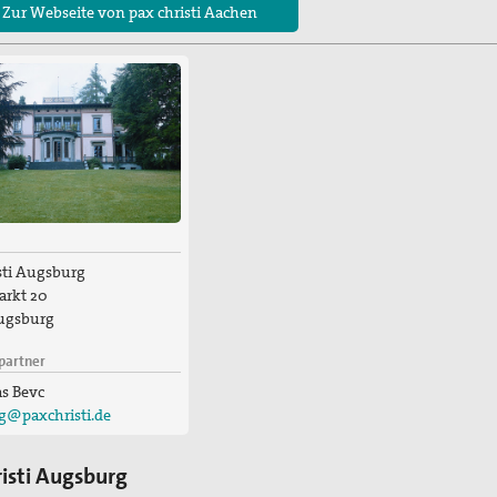
 Zur Webseite von pax christi Aachen
sti Augsburg
arkt 20
ugsburg
partner
as Bevc
g@paxchristi.de
risti Augsburg