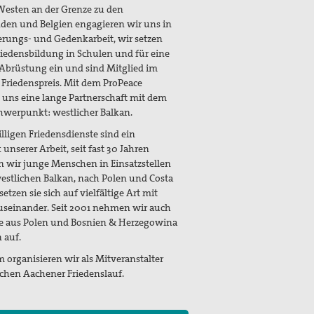
esten an der Grenze zu den
den und Belgien engagieren wir uns in
erungs- und Gedenkarbeit, wir setzen
riedensbildung in Schulen und für eine
 Abrüstung ein und sind Mitglied im
Friedenspreis. Mit dem ProPeace
 uns eine lange Partnerschaft mit dem
hwerpunkt: westlicher Balkan.
illigen Friedensdienste sind ein
unserer Arbeit, seit fast 30 Jahren
 wir junge Menschen in Einsatzstellen
estlichen Balkan, nach Polen und Costa
 setzen sie sich auf vielfältige Art mit
useinander. Seit 2001 nehmen wir auch
ge aus Polen und Bosnien & Herzegowina
 auf.
organisieren wir als Mitveranstalter
ichen Aachener Friedenslauf.