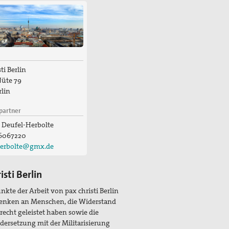
ti Berlin
üte 79
rlin
partner
 Deufel-Herbolte
6067220
herbolte@gmx.de
isti Berlin
kte der Arbeit von pax christi Berlin
denken an Menschen, die Widerstand
echt geleistet haben sowie die
ersetzung mit der Militarisierung